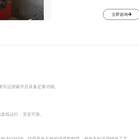
立即咨询
便吊运渣罐并且具备定量功能。
的直线运行，安全可靠。
载板为Q355B，端梁具有足够的强度和刚度。所有车轮采用锻造工艺。